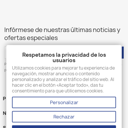
Infórmese de nuestras últimas noticias y
ofertas especiales
Respetamos la privacidad de los
usuarios
Puede darse de baja en cualquier momento. Para ello, consulte nuestra
Utilizamos cookies para mejorar tu experiencia de
página 'Contacte con nosotros'.
navegación, mostrar anuncios o contenido
personalizado y analizar el tráfico del sitio web. Al
hacer clic en el botón «Aceptar todo», das tu
consentimiento para que utilicemos cookies.
PRODUCTOS

Personalizar
NUESTRA EMPRESA

Rechazar
SU CUENTA