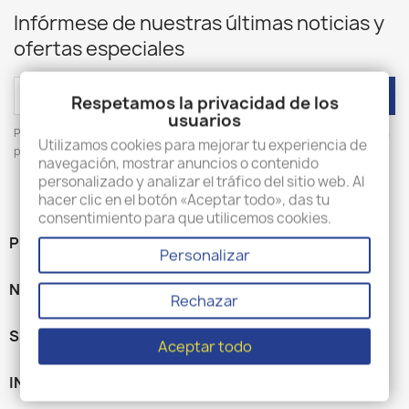
Infórmese de nuestras últimas noticias y
ofertas especiales
Respetamos la privacidad de los
usuarios
Puede darse de baja en cualquier momento. Para ello, consulte nuestra
Utilizamos cookies para mejorar tu experiencia de
página 'Contacte con nosotros'.
navegación, mostrar anuncios o contenido
personalizado y analizar el tráfico del sitio web. Al
hacer clic en el botón «Aceptar todo», das tu
consentimiento para que utilicemos cookies.
PRODUCTOS

Personalizar
NUESTRA EMPRESA

Rechazar
SU CUENTA

Aceptar todo
INFORMACIÓN DE LA TIENDA
keyboard_arrow_down