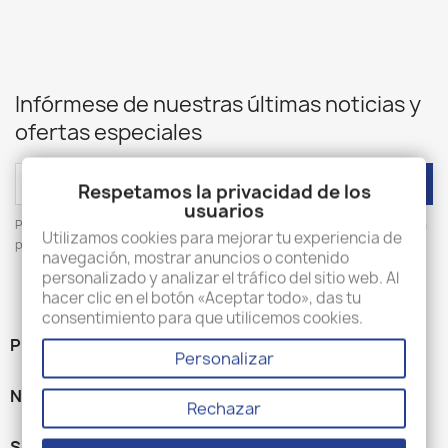
Infórmese de nuestras últimas noticias y
ofertas especiales
Respetamos la privacidad de los
usuarios
Puede darse de baja en cualquier momento. Para ello, consulte nuestra
Utilizamos cookies para mejorar tu experiencia de
página 'Contacte con nosotros'.
navegación, mostrar anuncios o contenido
personalizado y analizar el tráfico del sitio web. Al
hacer clic en el botón «Aceptar todo», das tu
consentimiento para que utilicemos cookies.
PRODUCTOS

Personalizar
NUESTRA EMPRESA

Rechazar
SU CUENTA