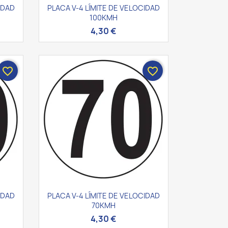
Vista rápida

IDAD
PLACA V-4 LÍMITE DE VELOCIDAD
100KMH
4,30 €
favorite_border
favorite_border
Vista rápida

IDAD
PLACA V-4 LÍMITE DE VELOCIDAD
70KMH
4,30 €