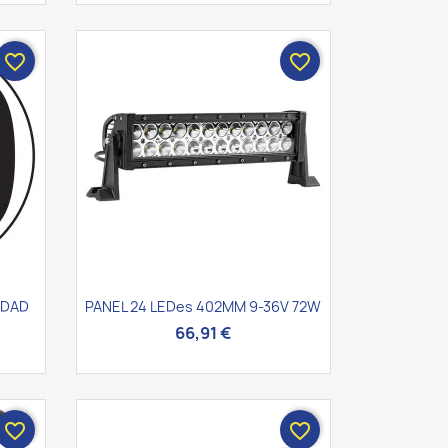
favorite_border
favorite_border
Vista rápida

IDAD
PANEL 24 LEDes 402MM 9-36V 72W
66,91 €
favorite_border
favorite_border