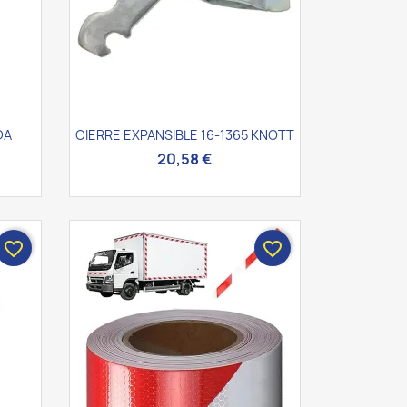
Vista rápida

DA
CIERRE EXPANSIBLE 16-1365 KNOTT
20,58 €
favorite_border
favorite_border