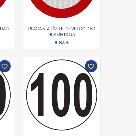
Vista rápida

IDAD
PLACA V-4 LÍMITE DE VELOCIDAD
90KMH ROJA
8,83 €
favorite_border
favorite_border