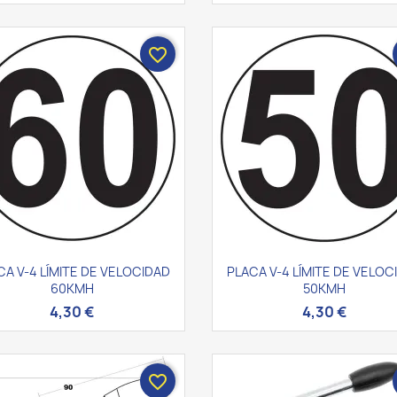
favorite_border
Vista rápida
Vista rápida


CA V-4 LÍMITE DE VELOCIDAD
PLACA V-4 LÍMITE DE VELOC
60KMH
50KMH
4,30 €
4,30 €
favorite_border