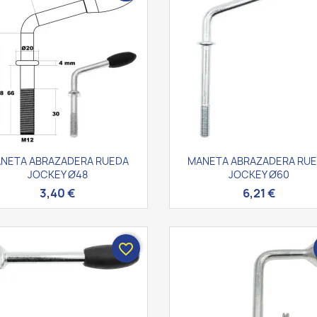
Vista rápida
Vista rápida


NETA ABRAZADERA RUEDA
MANETA ABRAZADERA RU
JOCKEY Ø48
JOCKEY Ø60
3,40 €
6,21 €
favorite_border