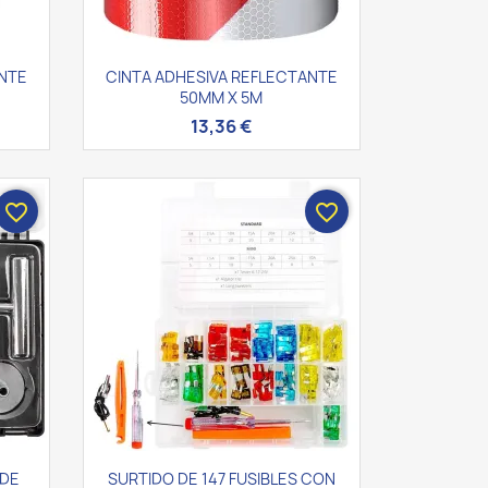
Vista rápida

ANTE
CINTA ADHESIVA REFLECTANTE
50MM X 5M
13,36 €
favorite_border
favorite_border
Vista rápida

 DE
SURTIDO DE 147 FUSIBLES CON