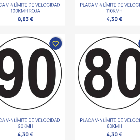
Vista rápida
Vista rápida


CA V-4 LÍMITE DE VELOCIDAD
PLACA V-4 LÍMITE DE VELOC
100KMH ROJA
110KMH
8,83 €
4,30 €
favorite_border
Vista rápida
Vista rápida


CA V-4 LÍMITE DE VELOCIDAD
PLACA V-4 LÍMITE DE VELOC
90KMH
80KMH
4,30 €
4,30 €