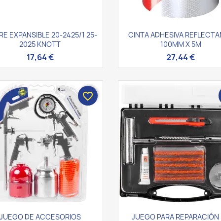
Vista rápida
Vista rápida


RE EXPANSIBLE 20-2425/1 25-
CINTA ADHESIVA REFLECT
2025 KNOTT
100MM X 5M
17,64 €
27,44 €
favorite_border
Vista rápida
Vista rápida


JUEGO DE ACCESORIOS
JUEGO PARA REPARACIÓN