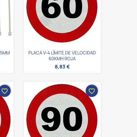
Vista rápida

2.5MM
PLACA V-4 LÍMITE DE VELOCIDAD
60KMH ROJA
8,83 €
favorite_border
favorite_border