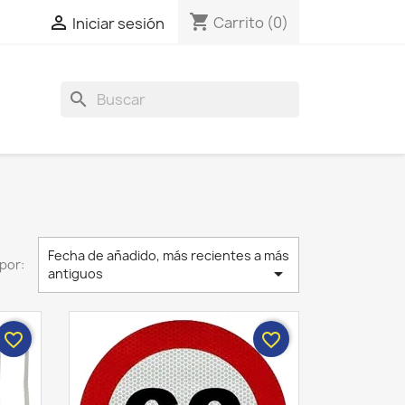
shopping_cart

Carrito
(0)
Iniciar sesión
search
Fecha de añadido, más recientes a más
por:

antiguos
favorite_border
favorite_border