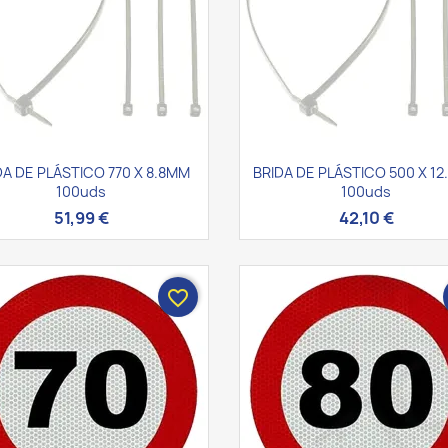
Vista rápida
Vista rápida


DA DE PLÁSTICO 770 X 8.8MM
BRIDA DE PLÁSTICO 500 X 1
100uds
100uds
51,99 €
42,10 €
favorite_border