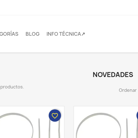
GORÍAS
BLOG
INFO TÉCNICA↗
NOVEDADES
 productos.
Ordenar 
favorite_border