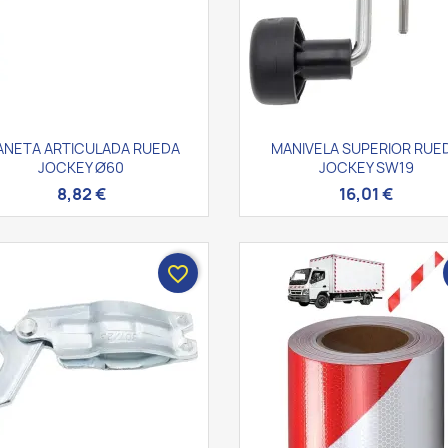
Vista rápida
Vista rápida


ANETA ARTICULADA RUEDA
MANIVELA SUPERIOR RUE
JOCKEY Ø60
JOCKEY SW19
8,82 €
16,01 €
favorite_border