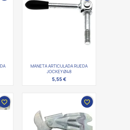
Vista rápida

EDA
MANETA ARTICULADA RUEDA
JOCKEY Ø48
5,55 €
favorite_border
favorite_border