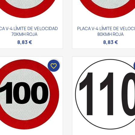
Vista rápida
Vista rápida


CA V-4 LÍMITE DE VELOCIDAD
PLACA V-4 LÍMITE DE VELOC
70KMH ROJA
80KMH ROJA
8,83 €
8,83 €
favorite_border